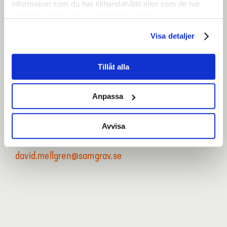
information som du har tillhandahållit eller som de har
samlat in när du har använt deras tjänster.
Visa detaljer
Tillåt alla
Anpassa
David Mellgren
Maskinförmedlare
Avvisa
0706 – 77 65 41
david.mellgren@samgrav.se